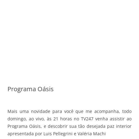
Programa Oásis
Mais uma novidade para você que me acompanha, todo
domingo, ao vivo, às 21 horas no TV247 venha assistir ao
Programa Oásis, e descobrir sua tão desejada paz interior
apresentada por Luis Pellegrini e Valéria Machi