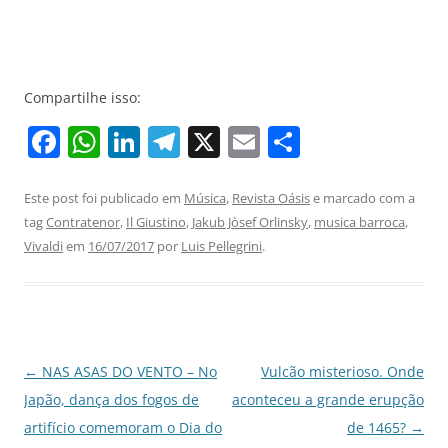
Compartilhe isso:
F
W
Li
T
X
E
S
a
h
n
el
m
h
c
at
k
e
ai
ar
Este post foi publicado em
Música
,
Revista Oásis
e marcado com a
tag
Contratenor
,
Il Giustino
,
Jakub Jòsef Orlinsky
,
musica barroca
,
e
s
e
gr
l
e
Vivaldi
em
16/07/2017
por
Luis Pellegrini
.
b
A
dI
a
o
p
n
m
o
p
k
Navegação
←
NAS ASAS DO VENTO – No
Vulcão misterioso. Onde
de
Japão, dança dos fogos de
aconteceu a grande erupção
posts
artifício comemoram o Dia do
de 1465?
→