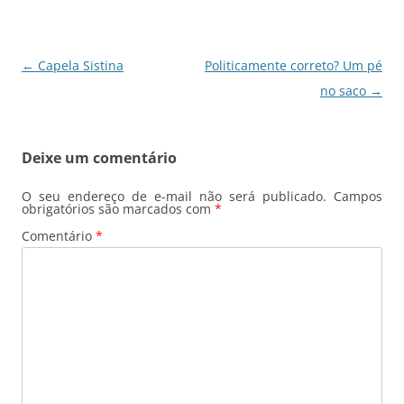
o
p
n
m
o
p
Navegação
←
Capela Sistina
Politicamente correto? Um pé
k
de
no saco
→
posts
Deixe um comentário
O seu endereço de e-mail não será publicado.
Campos
obrigatórios são marcados com
*
Comentário
*