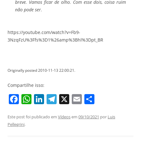
breve. Vamos ficar de olho. Com esse dois, coisa ruim
não pode ser.
https://youtube.com/watch?v=Fb9-
3NzqFzU%3Ffs%3D1%26amp%3Bhl%3Dpt_BR
Originally posted 2010-11-13 22:00:21.
Compartilhe isso:
F
W
Li
T
X
E
S
a
h
n
el
m
h
c
at
k
e
ai
ar
Este post foi publicado em
Vídeos
em
09/10/2021
por
Luis
Pellegrini
.
e
s
e
gr
l
e
b
A
dI
a