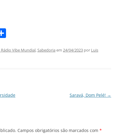
S
m
h
i
ar
Rádio Vibe Mundial
,
Sabedoria
em
24/04/2023
por
Luis
e
ersidade
Saravá, Dom Pelé!
→
blicado.
Campos obrigatórios são marcados com
*