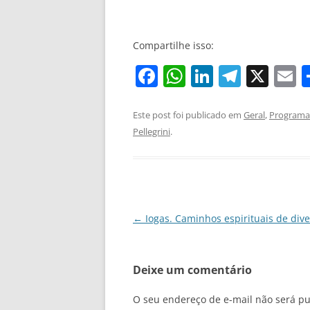
Compartilhe isso:
F
W
Li
T
X
E
a
h
n
el
c
at
k
e
a
Este post foi publicado em
Geral
,
Programa 
Pellegrini
.
e
s
e
gr
l
b
A
dI
a
o
p
n
m
o
p
Navegação
←
Iogas. Caminhos espirituais de div
k
de
posts
Deixe um comentário
O seu endereço de e-mail não será pu