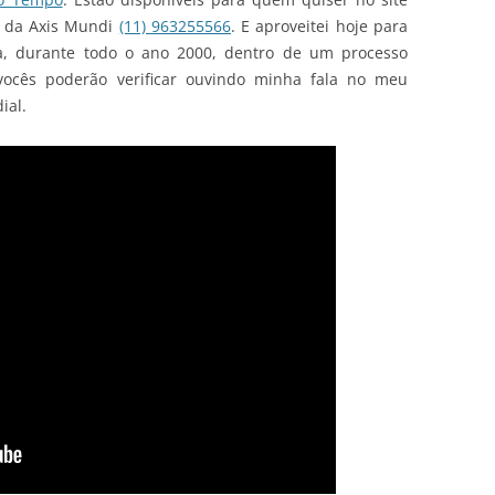
e da Axis Mundi
(11) 963255566
. E aproveitei hoje para
nça, durante todo o ano 2000, dentro de um processo
 vocês poderão verificar ouvindo minha fala no meu
ial.