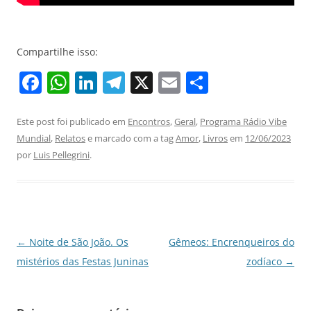
Compartilhe isso:
F
W
Li
T
X
E
S
a
h
n
el
m
h
c
at
k
e
ai
ar
Este post foi publicado em
Encontros
,
Geral
,
Programa Rádio Vibe
Mundial
,
Relatos
e marcado com a tag
Amor
,
Livros
em
12/06/2023
e
s
e
gr
l
e
por
Luis Pellegrini
.
b
A
dI
a
o
p
n
m
o
p
k
Navegação
←
Noite de São João. Os
Gêmeos: Encrenqueiros do
de
mistérios das Festas Juninas
zodíaco
→
posts