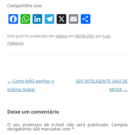
Compartilhe isso:
F
W
Li
T
X
E
S
a
h
n
el
m
h
c
at
k
e
ai
ar
Este post foi publicado em
Vídeos
em
08/09/2021
por
Luis
Pellegrini
.
e
s
e
gr
l
e
b
A
dI
a
o
p
n
m
o
p
Navegação
←
Como NÃO ganhar o
SER INTELIGENTE SAIU DE
k
de
prêmio Nobel
MODA
→
posts
Deixe um comentário
O seu endereço de e-mail não será publicado.
Campos
obrigatórios são marcados com
*