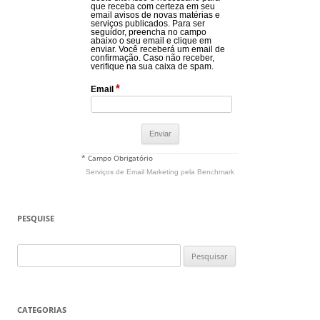
que receba com certeza em seu
email avisos de novas matérias e
serviços publicados. Para ser
seguidor, preencha no campo
abaixo o seu email e clique em
enviar. Você receberá um email de
confirmação. Caso não receber,
verifique na sua caixa de spam.
*
Email
* Campo Obrigatório
Serviços de Email Marketing
pela Benchmark
PESQUISE
Pesquisar
por:
CATEGORIAS