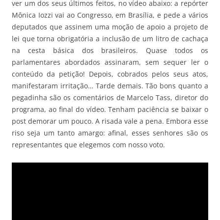
ver um dos seus últimos feitos, no vídeo abaixo: a repórter
Mônica Iozzi vai ao Congresso, em Brasília, e pede a vários
deputados que assinem uma moção de apoio a projeto de
lei que torna obrigatória a inclusão de um litro de cachaça
na cesta básica dos brasileiros. Quase todos os
parlamentares abordados assinaram, sem sequer ler o
conteúdo da petição! Depois, cobrados pelos seus atos,
manifestaram irritação… Tarde demais. Tão bons quanto a
pegadinha são os comentários de Marcelo Tass, diretor do
programa, ao final do vídeo. Tenham paciência se baixar o
post demorar um pouco. A risada vale a pena. Embora esse
riso seja um tanto amargo: afinal, esses senhores são os
representantes que elegemos com nosso voto.