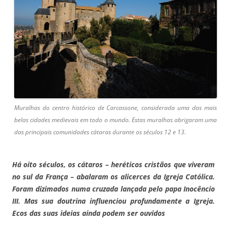
Muralhas do centro histórico de Carcassone, considerada uma das mais
belas cidades medievais em todo o mundo. Estas muralhas abrigaram uma
das principais comunidades cátaras durante os séculos 12 e 13.
Há oito séculos, os cátaros – heréticos cristãos que viveram
no sul da França – abalaram os alicerces da Igreja Católica.
Foram dizimados numa cruzada lançada pelo papa Inocêncio
III. Mas sua doutrina influenciou profundamente a Igreja.
Ecos das suas ideias ainda podem ser ouvidos