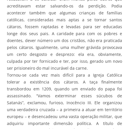
acreditavam estar salvando-os da perdição. Podia
acontecer também que algumas crianças de famílias
católicas, consideradas mais aptas a se tornar santos
cátaros, fossem raptadas e levadas para ser educadas
longe dos seus pais. A caridade para com os pobres e
doentes, dever número um dos cristãos, não era praticada
pelos cátaros. Igualmente, uma mulher grávida provocava
um certo desgosto e desprezo: ela era, obviamente,
culpada por ter fornicado e ter, por isso, gerado um novo
ser prisioneiro do mal incurável da carne.
Tornou-se cada vez mais difícil para a Igreja Católica
tolerar a existência dos cátaros. A taça finalmente
transbordou em 1209, quando um enviado do papa foi
assassinado. “Vamos exterminar esses súcubos de
Satanás”, exclamou, furioso, Inocêncio III. Ele organizou
uma verdadeira cruzada – a primeira a atuar em território
europeu – e desencadeou uma vasta operação militar, que
adquiriu importante dimensão política. A título de