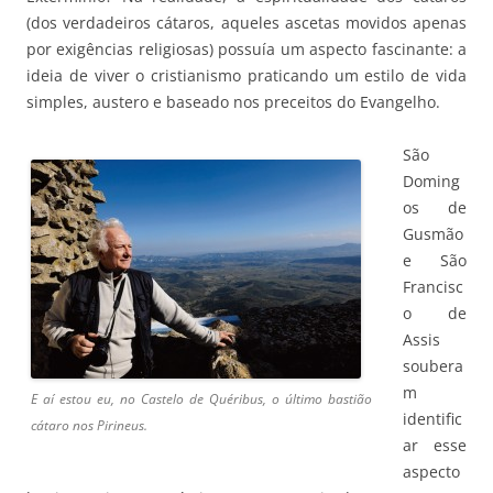
(dos verdadeiros cátaros, aqueles ascetas movidos apenas
por exigências religiosas) possuía um aspecto fascinante: a
ideia de viver o cristianismo praticando um estilo de vida
simples, austero e baseado nos preceitos do Evangelho.
São
Doming
os de
Gusmão
e São
Francisc
o de
Assis
soubera
m
E aí estou eu, no Castelo de Quéribus, o último bastião
identific
cátaro nos Pirineus.
ar esse
aspecto