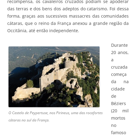
recompensa, os cavaleiros cruzados podiam se apoderar
das terras e dos bens dos adeptos do catarismo. Foi dessa
forma, graças aos sucessivos massacres das comunidades
cátaras, que o reino da França anexou a grande região da
Occitânia, até então independente.
Durante
20 anos,
a
cruzada
começa
da na
cidade
de
Béziers
(20 mil
O Castelo de Peypertuse, nos Pirineus, uma das rocafortes
mortos
cátaras no sul da França.
no
famoso