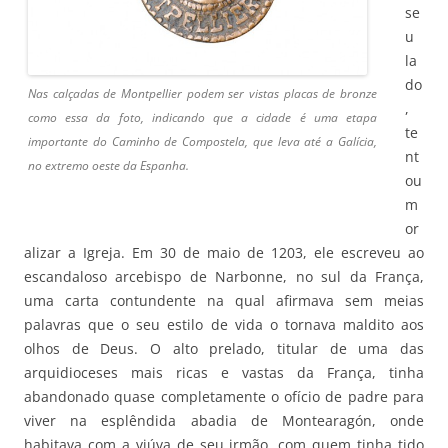
se
u
la
do
Nas calçadas de Montpellier podem ser vistas placas de bronze
,
como essa da foto, indicando que a cidade é uma etapa
te
importante do Caminho de Compostela, que leva até a Galícia,
nt
no extremo oeste da Espanha.
ou
m
or
alizar a Igreja. Em 30 de maio de 1203, ele escreveu ao
escandaloso arcebispo de Narbonne, no sul da França,
uma carta contundente na qual afirmava sem meias
palavras que o seu estilo de vida o tornava maldito aos
olhos de Deus. O alto prelado, titular de uma das
arquidioceses mais ricas e vastas da França, tinha
abandonado quase completamente o ofício de padre para
viver na esplêndida abadia de Montearagón, onde
habitava com a viúva de seu irmão, com quem tinha tido