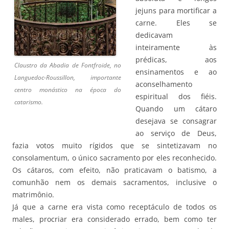
jejuns para mortificar a
carne. Eles se
dedicavam
inteiramente às
prédicas, aos
Claustro da Abadia de Fontfroide, no
ensinamentos e ao
Languedoc-Roussillon, importante
aconselhamento
centro monástico na época do
espiritual dos fiéis.
catarismo.
Quando um cátaro
desejava se consagrar
ao serviço de Deus,
fazia votos muito rígidos que se sintetizavam no
consolamentum, o único sacramento por eles reconhecido.
Os cátaros, com efeito, não praticavam o batismo, a
comunhão nem os demais sacramentos, inclusive o
matrimônio.
Já que a carne era vista como receptáculo de todos os
males, procriar era considerado errado, bem como ter