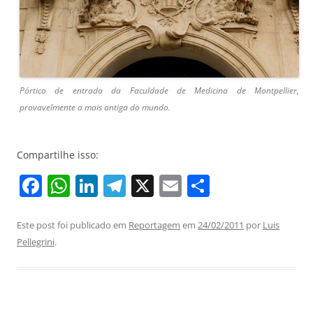
Pórtico de entrada da Faculdade de Medicina de Montpellier,
provavelmente a mais antiga do mundo.
Compartilhe isso:
F
W
Li
T
X
E
S
a
h
n
el
m
h
c
at
k
e
ai
ar
Este post foi publicado em
Reportagem
em
24/02/2011
por
Luis
Pellegrini
.
e
s
e
gr
l
e
b
A
dI
a
o
p
n
m