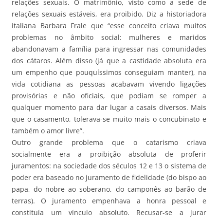
relações sexuais. O matrimônio, visto como a sede de
relações sexuais estáveis, era proibido. Diz a historiadora
italiana Barbara Frale que “esse conceito criava muitos
problemas no âmbito social: mulheres e maridos
abandonavam a família para ingressar nas comunidades
dos cátaros. Além disso (já que a castidade absoluta era
um empenho que pouquíssimos conseguiam manter), na
vida cotidiana as pessoas acabavam vivendo ligações
provisórias e não oficiais, que podiam se romper a
qualquer momento para dar lugar a casais diversos. Mais
que o casamento, tolerava-se muito mais o concubinato e
também o amor livre”.
Outro grande problema que o catarismo criava
socialmente era a proibição absoluta de proferir
juramentos: na sociedade dos séculos 12 e 13 o sistema de
poder era baseado no juramento de fidelidade (do bispo ao
papa, do nobre ao soberano, do camponês ao barão de
terras). O juramento empenhava a honra pessoal e
constituía um vínculo absoluto. Recusar-se a jurar