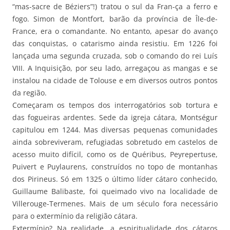
“mas-sacre de Béziers”!) tratou o sul da Fran-ça a ferro e
fogo. Simon de Montfort, barão da província de Île-de-
France, era o comandante. No entanto, apesar do avanço
das conquistas, o catarismo ainda resistiu. Em 1226 foi
lançada uma segunda cruzada, sob o comando do rei Luís
VIII. A Inquisição, por seu lado, arregaçou as mangas e se
instalou na cidade de Tolouse e em diversos outros pontos
da região.
Começaram os tempos dos interrogatórios sob tortura e
das fogueiras ardentes. Sede da igreja cátara, Montségur
capitulou em 1244. Mas diversas pequenas comunidades
ainda sobreviveram, refugiadas sobretudo em castelos de
acesso muito difícil, como os de Quéribus, Peyrepertuse,
Puivert e Puylaurens, construídos no topo de montanhas
dos Pirineus. Só em 1325 o último líder cátaro conhecido,
Guillaume Balibaste, foi queimado vivo na localidade de
Villerouge-Termenes. Mais de um século fora necessário
para o extermínio da religião cátara.
Extermínio? Na realidade, a espiritualidade dos cátaros