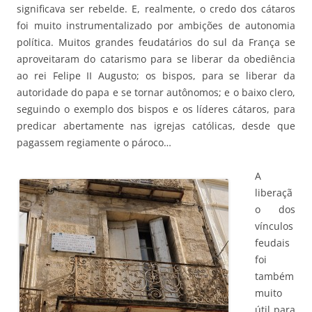
significava ser rebelde. E, realmente, o credo dos cátaros
foi muito instrumentalizado por ambições de autonomia
política. Muitos grandes feudatários do sul da França se
aproveitaram do catarismo para se liberar da obediência
ao rei Felipe II Augusto; os bispos, para se liberar da
autoridade do papa e se tornar autônomos; e o baixo clero,
seguindo o exemplo dos bispos e os líderes cátaros, para
predicar abertamente nas igrejas católicas, desde que
pagassem regiamente o pároco…
A
liberaçã
o dos
vínculos
feudais
foi
também
muito
útil para