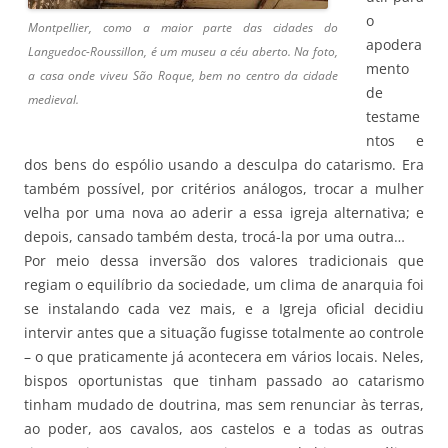
o
Montpellier, como a maior parte das cidades do
apodera
Languedoc-Roussillon, é um museu a céu aberto. Na foto,
mento
a casa onde viveu São Roque, bem no centro da cidade
de
medieval.
testame
ntos e
dos bens do espólio usando a desculpa do catarismo. Era
também possível, por critérios análogos, trocar a mulher
velha por uma nova ao aderir a essa igreja alternativa; e
depois, cansado também desta, trocá-la por uma outra…
Por meio dessa inversão dos valores tradicionais que
regiam o equilíbrio da sociedade, um clima de anarquia foi
se instalando cada vez mais, e a Igreja oficial decidiu
intervir antes que a situação fugisse totalmente ao controle
– o que praticamente já acontecera em vários locais. Neles,
bispos oportunistas que tinham passado ao catarismo
tinham mudado de doutrina, mas sem renunciar às terras,
ao poder, aos cavalos, aos castelos e a todas as outras