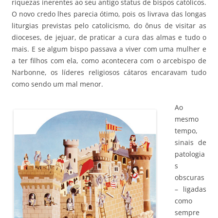
riquezas inerentes ao seu antigo status de bispos católicos.
O novo credo lhes parecia ótimo, pois os livrava das longas
liturgias previstas pelo catolicismo, do ônus de visitar as
dioceses, de jejuar, de praticar a cura das almas e tudo o
mais. E se algum bispo passava a viver com uma mulher e
a ter filhos com ela, como acontecera com o arcebispo de
Narbonne, os líderes religiosos cátaros encaravam tudo
como sendo um mal menor.
Ao
mesmo
tempo,
sinais de
patologia
s
obscuras
– ligadas
como
sempre