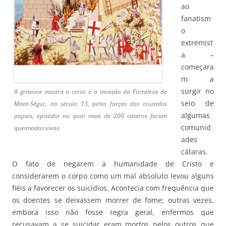
ao
fanatism
o
extremist
a –
começara
m a
surgir no
A gravura mostra o cerco e a invasão da Fortaleza de
seio de
Mont-Ségur, no século 13, pelas forças dos cruzados
algumas
papais, episódio no qual mais de 200 cátaros foram
comunid
queimados vivos.
ades
cátaras.
O fato de negarem a humanidade de Cristo e
considerarem o corpo como um mal absoluto levou alguns
fiéis a favorecer os suicídios. Acontecia com frequência que
os doentes se deixassem morrer de fome; outras vezes,
embora isso não fosse regra geral, enfermos que
recusavam a se suicidar eram mortos pelos outros que