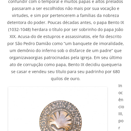
confundir com o temporal e muitos papas e altos prelados
passaram a ser escolhidos não mais por sua vocação e
virtudes, e sim por pertencerem a famílias da nobreza
detentora do poder. Poucas décadas antes, o papa Bento IX
(1032-1048) herdara o título por ser sobrinho do papa João
XIX. Acusa-do de estupros e assassinatos, ele foi descrito
por São Pedro Damião como “um banquete de imoralidade,
um demônio do inferno sob o disfarce de um padre” que
organizavaorgias patrocinadas pela igreja. Em seu último
ato de corrupção como papa, Bento IX decidiu quequeria
se casar e vendeu seu título para seu padrinho por 680
quilos de ouro.
In
oc
ên
cio
III,
po
r