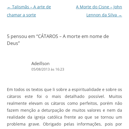
o
p
Navegação
←
Talismãs – A arte de
A Morte do Cisne – John
k
de
chamar a sorte
Lennon da Silva
→
posts
5 pensou em “
CÁTAROS – A morte em nome de
Deus
”
Adeillson
05/08/2013 às 16:23
Em todos os textos que li sobre a espiritualidade e sobre os
cátaros este foi o mais detalhado possível. Muitos
realmente elevam os cátaros como perfeitos, porém não
fazem menção a deturpação de muitos valores e nem da
realidade da igreja católica frente ao que se tornou um
problema grave. Obrigado pelas informações, pois por