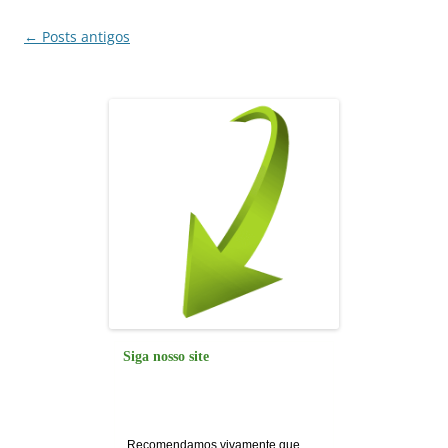
k
Navegação
←
Posts antigos
de
posts
Siga nosso site
Recomendamos vivamente que