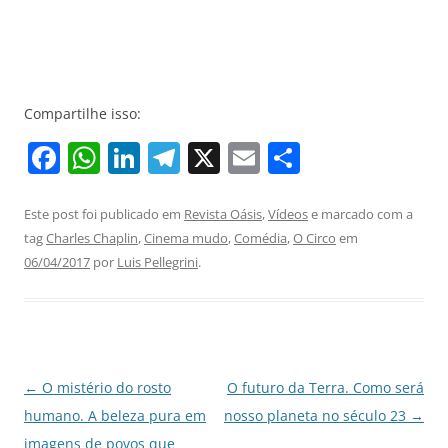
Compartilhe isso:
F
W
Li
T
X
E
S
a
h
n
el
m
h
c
at
k
e
ai
ar
Este post foi publicado em
Revista Oásis
,
Vídeos
e marcado com a
tag
Charles Chaplin
,
Cinema mudo
,
Comédia
,
O Circo
em
e
s
e
gr
l
e
06/04/2017
por
Luis Pellegrini
.
b
A
dI
a
o
p
n
m
o
p
k
Navegação
←
O mistério do rosto
O futuro da Terra. Como será
de
humano. A beleza pura em
nosso planeta no século 23
→
posts
imagens de povos que