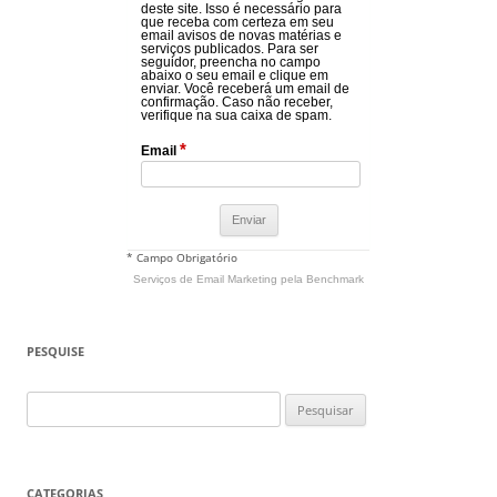
deste site. Isso é necessário para
que receba com certeza em seu
email avisos de novas matérias e
serviços publicados. Para ser
seguidor, preencha no campo
abaixo o seu email e clique em
enviar. Você receberá um email de
confirmação. Caso não receber,
verifique na sua caixa de spam.
*
Email
* Campo Obrigatório
Serviços de Email Marketing
pela Benchmark
PESQUISE
Pesquisar
por:
CATEGORIAS