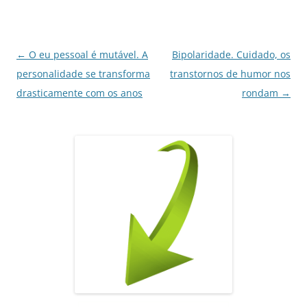
o
p
n
m
o
p
k
Navegação
←
O eu pessoal é mutável. A
Bipolaridade. Cuidado, os
de
personalidade se transforma
transtornos de humor nos
posts
drasticamente com os anos
rondam
→