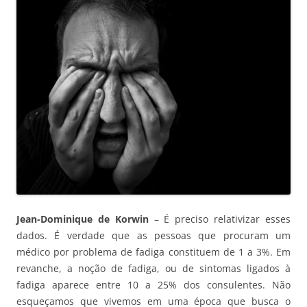
Jean-Dominique de Korwin
– É preciso relativizar esses
dados. É verdade que as pessoas que procuram um
médico por problema de fadiga constituem de 1 a 3%. Em
revanche, a noção de fadiga, ou de sintomas ligados à
fadiga aparece entre 10 a 25% dos consulentes. Não
esqueçamos que vivemos em uma época que busca o