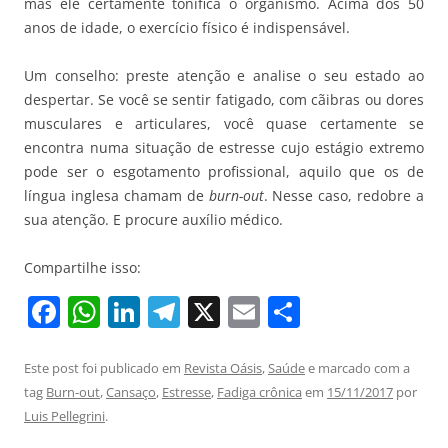
mas ele certamente tonifica o organismo. Acima dos 50
anos de idade, o exercício físico é indispensável.
Um conselho: preste atenção e analise o seu estado ao
despertar. Se você se sentir fatigado, com cãibras ou dores
musculares e articulares, você quase certamente se
encontra numa situação de estresse cujo estágio extremo
pode ser o esgotamento profissional, aquilo que os de
língua inglesa chamam de
burn-out
. Nesse caso, redobre a
sua atenção. E procure auxílio médico.
Compartilhe isso:
F
W
Li
T
X
E
S
a
h
n
el
m
h
c
at
k
e
ai
ar
Este post foi publicado em
Revista Oásis
,
Saúde
e marcado com a
tag
Burn-out
,
Cansaço
,
Estresse
,
Fadiga crônica
em
15/11/2017
por
e
s
e
gr
l
e
Luis Pellegrini
.
b
A
dI
a