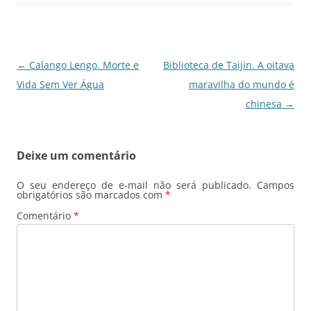
o
p
n
m
o
p
k
Navegação
←
Calango Lengo. Morte e
Biblioteca de Taijin. A oitava
de
Vida Sem Ver Água
maravilha do mundo é
posts
chinesa
→
Deixe um comentário
O seu endereço de e-mail não será publicado.
Campos
obrigatórios são marcados com
*
Comentário
*