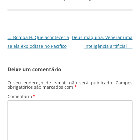
b
A
dI
a
o
p
n
m
o
p
k
Navegação
←
Bomba H. Que aconteceria
Deus-máquina. Venerar uma
de
se ela explodisse no Pacífico
inteligência artificial
→
posts
Deixe um comentário
O seu endereço de e-mail não será publicado.
Campos
obrigatórios são marcados com
*
Comentário
*