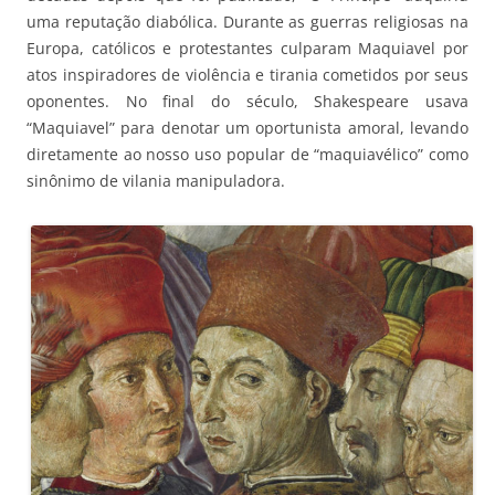
uma reputação diabólica. Durante as guerras religiosas na
Europa, católicos e protestantes culparam Maquiavel por
atos inspiradores de violência e tirania cometidos por seus
oponentes. No final do século, Shakespeare usava
“Maquiavel” para denotar um oportunista amoral, levando
diretamente ao nosso uso popular de “maquiavélico” como
sinônimo de vilania manipuladora.