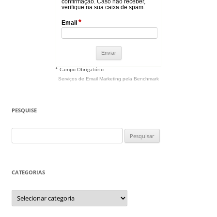
confirmação. Caso não receber,
verifique na sua caixa de spam.
*
Email
* Campo Obrigatório
Serviços de Email Marketing
pela Benchmark
PESQUISE
Pesquisar
por:
CATEGORIAS
Categorias