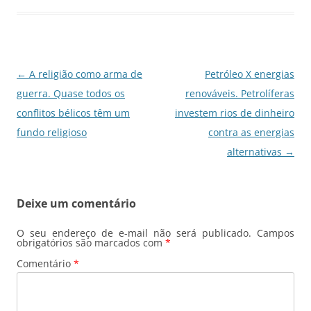
b
A
dI
a
o
p
n
m
o
p
k
Navegação
←
A religião como arma de
Petróleo X energias
de
guerra. Quase todos os
renováveis. Petrolíferas
posts
conflitos bélicos têm um
investem rios de dinheiro
fundo religioso
contra as energias
alternativas
→
Deixe um comentário
O seu endereço de e-mail não será publicado.
Campos
obrigatórios são marcados com
*
Comentário
*