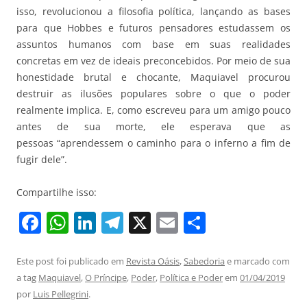
isso, revolucionou a filosofia política, lançando as bases
para que Hobbes e futuros pensadores estudassem os
assuntos humanos com base em suas realidades
concretas em vez de ideais preconcebidos. Por meio de sua
honestidade brutal e chocante, Maquiavel procurou
destruir as ilusões populares sobre o que o poder
realmente implica. E, como escreveu para um amigo pouco
antes de sua morte, ele esperava que as
pessoas “aprendessem o caminho para o inferno a fim de
fugir dele”.
Compartilhe isso:
F
W
Li
T
X
E
S
a
h
n
el
m
h
c
at
k
e
ai
ar
Este post foi publicado em
Revista Oásis
,
Sabedoria
e marcado com
a tag
Maquiavel
,
O Príncipe
,
Poder
,
Política e Poder
em
01/04/2019
e
s
e
gr
l
e
por
Luis Pellegrini
.