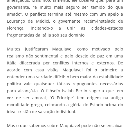
ameaçados. Mais notoriamente, ele observa que, para um
governante, “é muito mais seguro ser temido do que
amado”. O panfleto termina até mesmo com um apelo a
Lourenço de Médici, o governante recém-instalado de
Florença, incitando-o a unir as cidades-estados
fragmentadas da Itália sob seu domínio.
Muitos justificaram Maquiavel como motivado pelo
realismo não sentimental e pelo desejo de paz em uma
Itália dilacerada por conflitos internos e externos. De
acordo com essa visão, Maquiavel foi o primeiro a
entender uma verdade difícil: o bem maior da estabilidade
política vale quaisquer táticas repugnantes necessárias
para alcançá-la. O filósofo Isaiah Berlin sugeriu que, em
vez de ser amoral, “O Príncipe” tem origem na antiga
moralidade grega, colocando a glória do Estado acima do
ideal cristão de salvação individual.
Mas o que sabemos sobre Maquiavel pode não se encaixar