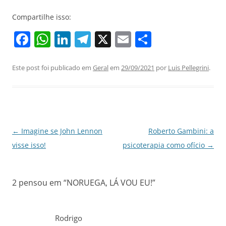
Compartilhe isso:
F
W
Li
T
X
E
S
a
h
n
el
m
h
c
at
k
e
ai
ar
Este post foi publicado em
Geral
em
29/09/2021
por
Luis Pellegrini
.
e
s
e
gr
l
e
b
A
dI
a
o
p
n
m
o
p
Navegação
←
Imagine se John Lennon
Roberto Gambini: a
de
visse isso!
psicoterapia como ofício
→
k
posts
2 pensou em “
NORUEGA, LÁ VOU EU!
”
Rodrigo