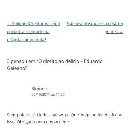
b
A
dI
a
o
p
n
m
o
p
Navegação
←
Solidão X Solitude: como
Não levante muros: construa
k
de
encontrar conforto na
pontes
→
posts
própria companhia?
3 pensou em “
O direito ao delírio – Eduardo
Galeano
”
Simone
05/10/2011 às 11:26
Sem palavras! Lindas palavras. Que bom poder desfrutar
isso! Obrigada por compartilhar.