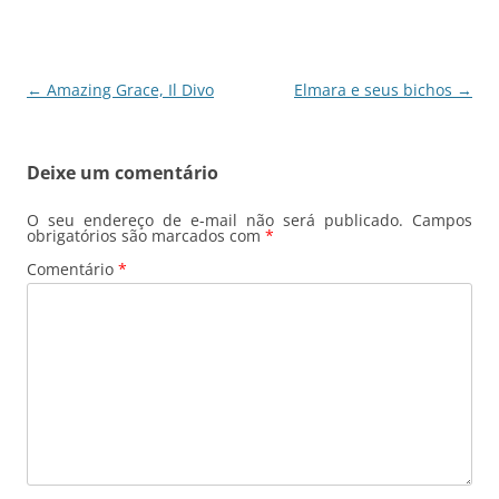
b
A
dI
a
o
p
n
m
o
p
Navegação
←
Amazing Grace, Il Divo
Elmara e seus bichos
→
k
de
posts
Deixe um comentário
O seu endereço de e-mail não será publicado.
Campos
obrigatórios são marcados com
*
Comentário
*