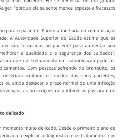
seja mais eficiente. Ele se beneficia de um grande
 Auger, “porque ele se sente menos exposto a fracassos
ão para o paciente. Porém a melhoria da comunicação
dade. A Autoridade Superior de Saúde estima que as
 decisão, fornecidas ao paciente para aumentar sua
“melhorar a qualidade e a segurança dos cuidados”.
raram que um treinamento em comunicação pode ter
edicamentos. Com pessoas sofrendo de bronquite, os
o deveriam explorar os medos dos seus pacientes,
cos ou ainda destacar o prazo normal de uma infecção
ntervenção, as prescrições de antibióticos passaram de
o delicado
 momento muito delicado. Desde o primeiro plano de
dedicada a explicar o diagnóstico e os tratamentos nos