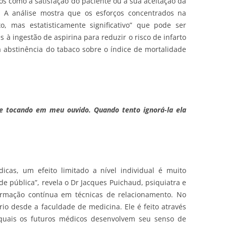
vos como a satisfação do paciente ou a sua aceitação da
. A análise mostra que os esforços concentrados na
, mas estatisticamente significativo” que pode ser
à ingestão de aspirina para reduzir o risco de infarto
 abstinência do tabaco sobre o índice de mortalidade
e tocando em meu ouvido. Quando tento ignorá-la ela
cas, um efeito limitado a nível individual é muito
de pública”, revela o Dr Jacques Puichaud, psiquiatra e
ormação contínua em técnicas de relacionamento. No
io desde a faculdade de medicina. Ele é feito através
quais os futuros médicos desenvolvem seu senso de