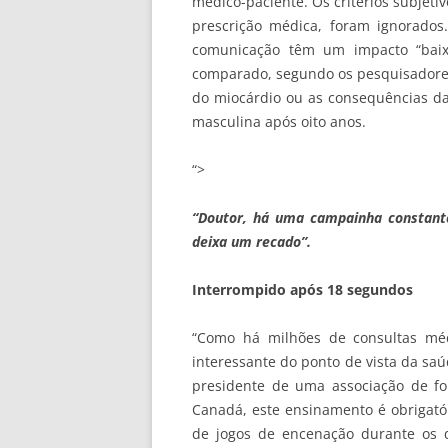
médico-paciente. Os critérios subjeti
prescrição médica, foram ignorados
comunicação têm um impacto “baixo
comparado, segundo os pesquisadores 
do miocárdio ou as consequências da
masculina após oito anos.
“>
“Doutor, há uma campainha constant
deixa um recado”.
Interrompido após 18 segundos
“Como há milhões de consultas médi
interessante do ponto de vista da saú
presidente de uma associação de f
Canadá, este ensinamento é obrigatór
de jogos de encenação durante os 