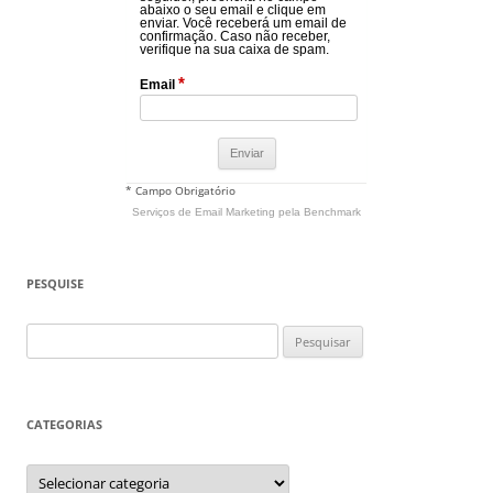
abaixo o seu email e clique em
enviar. Você receberá um email de
confirmação. Caso não receber,
verifique na sua caixa de spam.
*
Email
* Campo Obrigatório
Serviços de Email Marketing
pela Benchmark
PESQUISE
Pesquisar
por:
CATEGORIAS
Categorias