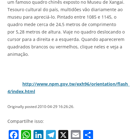
um famoso quadro chinês exposto no Museu de Xangai.
Tesouro cultural do país, multidões vão diariamente ao
museu para apreciá-lo. Pintado entre 1085 e 1145, o
quadro mede cerca de 24,5 metros de comprimento
por 5,28 metros de altura. Viaje no quadro deslocando o
cursor para a direita e a esquerda. Quando aparecerem
quadrados brancos ou vermelhos, clique neles e veja a
animação.
http://www.npm.gov.tw/exh96/orientation/flash_
4/index.html
Originally posted 2010-04-29 16:26:26.
Compartilhe isso:
F
W
Li
T
X
E
S