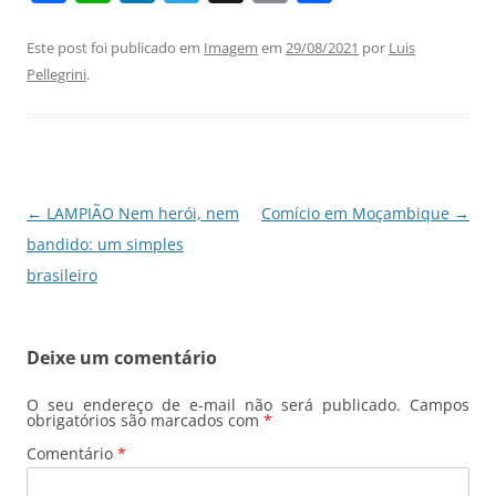
a
h
n
el
m
h
c
at
k
e
ai
ar
Este post foi publicado em
Imagem
em
29/08/2021
por
Luis
Pellegrini
.
e
s
e
gr
l
e
b
A
dI
a
o
p
n
m
o
p
Navegação
←
LAMPIÃO Nem herói, nem
Comício em Moçambique
→
k
de
bandido: um simples
posts
brasileiro
Deixe um comentário
O seu endereço de e-mail não será publicado.
Campos
obrigatórios são marcados com
*
Comentário
*