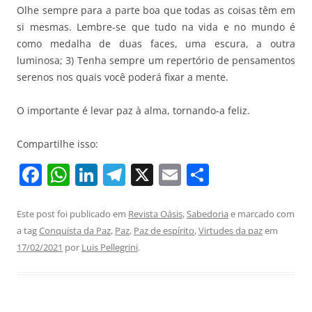
Olhe sempre para a parte boa que todas as coisas têm em
si mesmas. Lembre-se que tudo na vida e no mundo é
como medalha de duas faces, uma escura, a outra
luminosa; 3) Tenha sempre um repertório de pensamentos
serenos nos quais você poderá fixar a mente.
O importante é levar paz à alma, tornando-a feliz.
Compartilhe isso:
F
W
Li
T
X
E
S
a
h
n
el
m
h
c
at
k
e
ai
ar
Este post foi publicado em
Revista Oásis
,
Sabedoria
e marcado com
a tag
Conquista da Paz
,
Paz
,
Paz de espírito
,
Virtudes da paz
em
e
s
e
gr
l
e
17/02/2021
por
Luis Pellegrini
.
b
A
dI
a
o
p
n
m
o
p