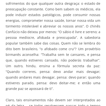
sofrimentos do que qualquer outra desgraça: o estado de
preocupação constante. Como bem sabem os médicos, ela
pode induzir estados patológicos, pode consumir nossas
energias, comprometer nossa saúde, tornar nossa vida um
tormento intolerável e abreviar os nossos anos”. O chinês
Confúcio não deixou por menos: “O sábio é livre e sereno; a
pessoa medíocre, afobada e preocupada”. A sabedoria
popular também sabe das coisas. Quem não se lembra do
dito bem brasileiro, “o afobado come cru”? Um provérbio
birmanês aconselha: “Trabalha sem te cansares, e pensa
que, quando estiveres cansado, não poderás trabalhar”.
Um outro, hindu, ensina a fórmula secreta da paz:
“Quando correres, pensa: devo andar mais devagar;
quando andares mais devagar, pensa: devo parar; quando
estiveres parado, pensa: devo deitar-me; e então uma
grande paz se apossará de ti”.
Claro, tais ensinamentos não devem ser interpretados ao
pé da letra – se todos resolvessem passar todo o tempo