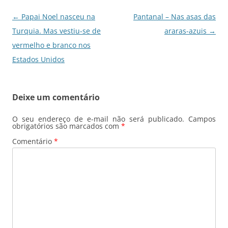
k
Navegação
←
Papai Noel nasceu na
Pantanal – Nas asas das
de
Turquia. Mas vestiu-se de
araras-azuis
→
posts
vermelho e branco nos
Estados Unidos
Deixe um comentário
O seu endereço de e-mail não será publicado.
Campos
obrigatórios são marcados com
*
Comentário
*