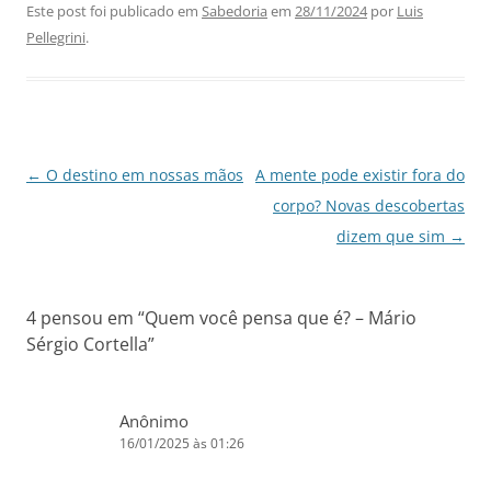
c
at
k
e
ai
ar
Este post foi publicado em
Sabedoria
em
28/11/2024
por
Luis
Pellegrini
.
e
s
e
gr
l
e
b
A
dI
a
o
p
n
m
o
p
Navegação
←
O destino em nossas mãos
A mente pode existir fora do
k
de
corpo? Novas descobertas
posts
dizem que sim
→
4 pensou em “
Quem você pensa que é? – Mário
Sérgio Cortella
”
Anônimo
16/01/2025 às 01:26