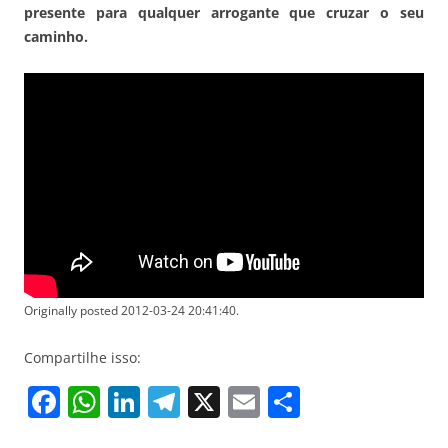
presente para qualquer arrogante que cruzar o seu
caminho.
Originally posted 2012-03-24 20:41:40.
Compartilhe isso:
F
W
Li
T
X
E
S
a
h
n
el
m
h