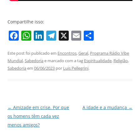
Compartilhe isso:
F
W
Li
T
X
E
S
a
h
n
el
m
h
c
at
k
e
ai
ar
Este post foi publicado em
Encontros
,
Geral
,
Programa Rádio Vibe
Mundial
,
Sabedoria
e marcado com a tag
Espiritualidade
,
Religião
,
e
s
e
gr
l
e
Sabedoria
em
06/06/2023
por
Luis Pellegrini
.
b
A
dI
a
o
p
n
m
o
p
k
Navegação
←
Amizade em crise. Por que
A idade e a mudança
→
de
os homens têm cada vez
posts
menos amigos?