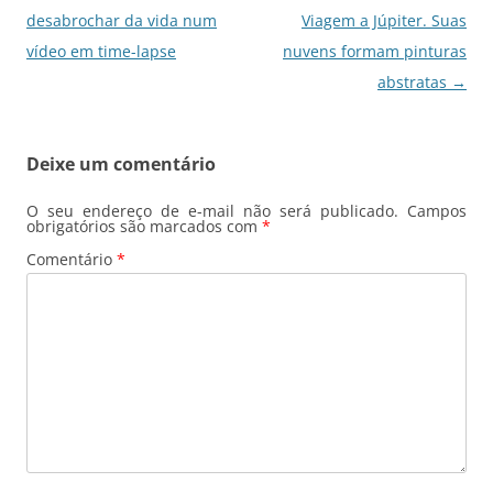
de
desabrochar da vida num
Viagem a Júpiter. Suas
posts
vídeo em time-lapse
nuvens formam pinturas
abstratas
→
Deixe um comentário
O seu endereço de e-mail não será publicado.
Campos
obrigatórios são marcados com
*
Comentário
*