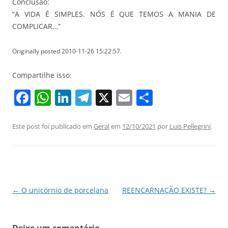
Conclusão:
“A VIDA É SIMPLES. NÓS É QUE TEMOS A MANIA DE
COMPLICAR…”
Originally posted 2010-11-26 15:22:57.
Compartilhe isso:
F
W
Li
T
X
E
S
a
h
n
el
m
h
c
at
k
e
ai
ar
Este post foi publicado em
Geral
em
12/10/2021
por
Luis Pellegrini
.
e
s
e
gr
l
e
b
A
dI
a
o
p
n
m
o
p
Navegação
←
O unicórnio de porcelana
REENCARNAÇÃO EXISTE?
→
de
k
posts
Deixe um comentário