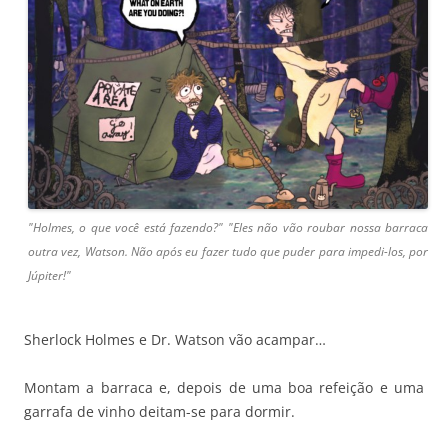
"Holmes, o que você está fazendo?" "Eles não vão roubar nossa barraca
outra vez, Watson. Não após eu fazer tudo que puder para impedi-los, por
Júpiter!"
Sherlock Holmes e Dr. Watson vão acampar…
Montam a barraca e, depois de uma boa refeição e uma
garrafa de vinho deitam-se para dormir.