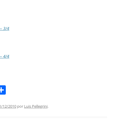
– 3/4
– 4/4
S
m
h
i
ar
1/12/2010
por
Luis Pellegrini
.
e