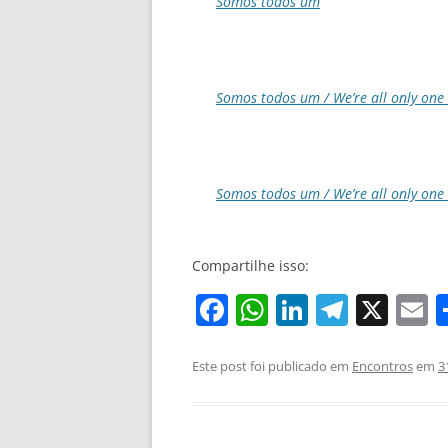
Somos todos um
Somos todos um / We’re all only one 
Somos todos um / We’re all only one 
Compartilhe isso:
F
W
Li
T
X
E
a
h
n
el
c
at
k
e
a
Este post foi publicado em
Encontros
em
3
e
s
e
gr
l
b
A
dI
a