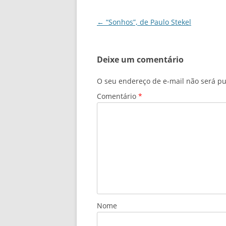
o
p
n
m
o
p
Navegação
←
“Sonhos”, de Paulo Stekel
de
k
posts
Deixe um comentário
O seu endereço de e-mail não será pu
Comentário
*
Nome