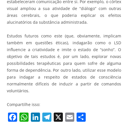
estabeleceram comunicação entre si. Por exemplo, o córtex
visual ampliou a sua atividade de “diálogo” com outras
áreas cerebrais, o que poderia explicar os efeitos
alucinatórios da substância administrada.
Estudos futuros como este (que, obviamente, implicam
também em questões éticas), indagarão como o LSD
influencie a criatividade e imite o estado de “sonho”. O
objetivo de tais estudos é, por um lado, explorar novas
possibilidades terapêuticas para quem sofre de alguma
forma de dependência. Por outro lado, utilizar esse modelo
para indagar a respeito de estados de consciência
normalmente difíceis de induzir a partir de comandos
voluntários.
Compartilhe isso:
F
W
Li
T
X
E
S
a
h
n
el
m
h