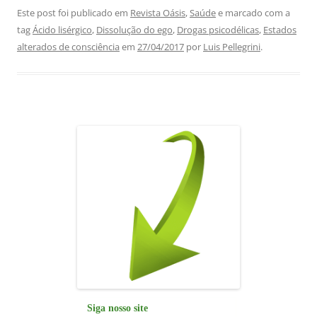
c
at
k
e
ai
ar
Este post foi publicado em
Revista Oásis
,
Saúde
e marcado com a
tag
Ácido lisérgico
,
Dissolução do ego
,
Drogas psicodélicas
,
Estados
e
s
e
gr
l
e
alterados de consciência
em
27/04/2017
por
Luis Pellegrini
.
b
A
dI
a
o
p
n
m
o
p
k
Siga nosso site