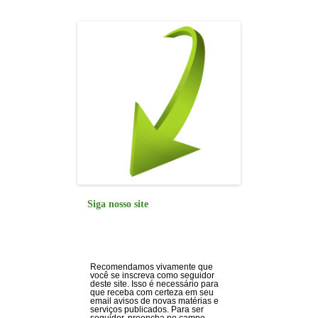
o
p
k
Siga nosso site
Recomendamos vivamente que
você se inscreva como seguidor
deste site. Isso é necessário para
que receba com certeza em seu
email avisos de novas matérias e
serviços publicados. Para ser
seguidor, preencha no campo