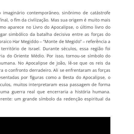
 imaginário contemporâneo, sinônimo de catástrofe
inal, o fim da civilização. Mas sua origem é muito mais
mo aparece no Livro do Apocalipse, o último livro do
ar simbólico da batalha decisiva entre as forças do
braico Har Megiddo – “Monte de Megido” – referência a
erritório de Israel. Durante séculos, essa região foi
ria do Oriente Médio. Por isso, tornou-se símbolo do
humana. No Apocalipse de João, lê-se que os reis da
a o confronto derradeiro. Ali se enfrentaram as forças
esentadas por figuras como a Besta do Apocalipse, o
séculos, muitos interpretaram essa passagem de forma
, uma guerra real que encerraria a história humana.
erente: um grande símbolo da redenção espiritual da