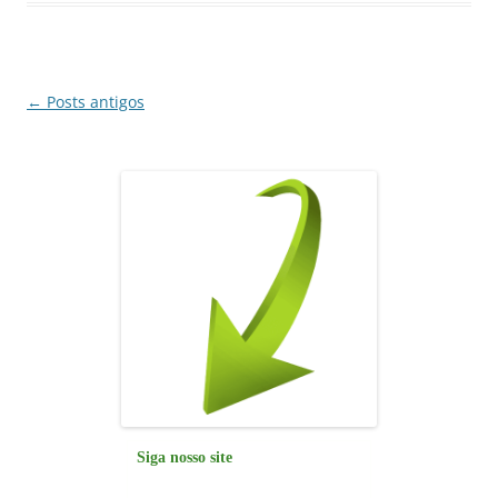
o
p
n
m
o
p
k
Navegação
←
Posts antigos
de
posts
Siga nosso site