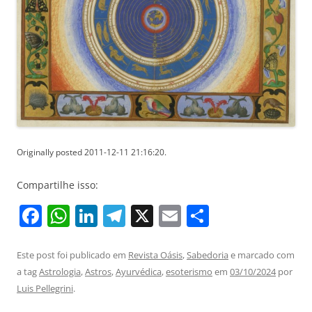
Originally posted 2011-12-11 21:16:20.
Compartilhe isso:
F
W
Li
T
X
E
S
a
h
n
el
m
h
c
at
k
e
ai
ar
Este post foi publicado em
Revista Oásis
,
Sabedoria
e marcado com
a tag
Astrologia
,
Astros
,
Ayurvédica
,
esoterismo
em
03/10/2024
por
e
s
e
gr
l
e
Luis Pellegrini
.
b
A
dI
a