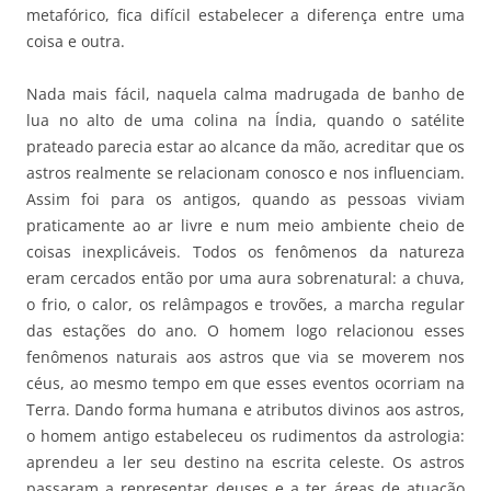
metafórico, fica difícil estabelecer a diferença entre uma
coisa e outra.
Nada mais fácil, naquela calma madrugada de banho de
lua no alto de uma colina na Índia, quando o satélite
prateado parecia estar ao alcance da mão, acreditar que os
astros realmente se relacionam conosco e nos influenciam.
Assim foi para os antigos, quando as pessoas viviam
praticamente ao ar livre e num meio ambiente cheio de
coisas inexplicáveis. Todos os fenômenos da natureza
eram cercados então por uma aura sobrenatural: a chuva,
o frio, o calor, os relâmpagos e trovões, a marcha regular
das estações do ano. O homem logo relacionou esses
fenômenos naturais aos astros que via se moverem nos
céus, ao mesmo tempo em que esses eventos ocorriam na
Terra. Dando forma humana e atributos divinos aos astros,
o homem antigo estabeleceu os rudimentos da astrologia:
aprendeu a ler seu destino na escrita celeste. Os astros
passaram a representar deuses e a ter áreas de atuação