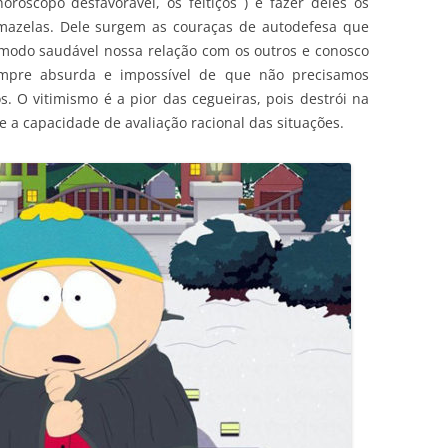
oróscopo desfavorável, os feitiços ) e fazer deles os
 mazelas. Dele surgem as couraças de autodefesa que
 modo saudável nossa relação com os outros e conosco
mpre absurda e impossível de que não precisamos
. O vitimismo é a pior das cegueiras, pois destrói na
 e a capacidade de avaliação racional das situações.