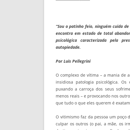
“Sou o patinho feio, ninguém cuida d
encontra em estado de total abandon
psicológica caracterizada pela p
autopiedade.
Por Luis Pellegrini
O complexo de vítima – a mania de as
insidiosa patologia psicológica. O
puxando a carroça dos seus sofrim
menos reais – e provocando nos outros
que tudo o que eles querem é exatame
O vitimismo faz da pessoa um poço d
culpar os outros (o pai, a mãe, os i