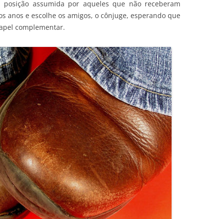
ma posição assumida por aqueles que não receberam
ros anos e escolhe os amigos, o cônjuge, esperando que
papel complementar.