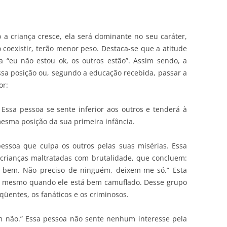
a criança cresce, ela será dominante no seu caráter,
oexistir, terão menor peso. Destaca-se que a atitude
a “eu não estou ok, os outros estão”. Assim sendo, a
sa posição ou, segundo a educação recebida, passar a
or:
” Essa pessoa se sente inferior aos outros e tenderá à
esma posição da sua primeira infância.
pessoa que culpa os outros pelas suas misérias. Essa
crianças maltratadas com brutalidade, que concluem:
o bem. Não preciso de ninguém, deixem-me só.” Esta
o, mesmo quando ele está bem camuflado. Desse grupo
qüentes, os fanáticos e os criminosos.
m não.” Essa pessoa não sente nenhum interesse pela