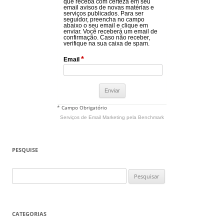
que receba com certeza em seu
email avisos de novas matérias e
serviços publicados. Para ser
seguidor, preencha no campo
abaixo o seu email e clique em
enviar. Você receberá um email de
confirmação. Caso não receber,
verifique na sua caixa de spam.
*
Email
* Campo Obrigatório
Serviços de Email Marketing
pela Benchmark
PESQUISE
Pesquisar
por:
CATEGORIAS