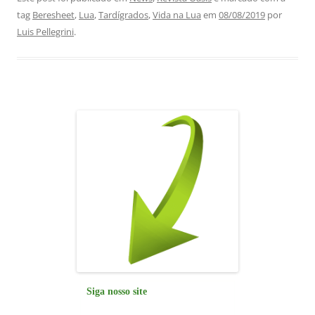
c
at
k
e
ai
ar
tag
Beresheet
,
Lua
,
Tardígrados
,
Vida na Lua
em
08/08/2019
por
e
s
e
gr
l
e
Luis Pellegrini
.
b
A
dI
a
o
p
n
m
o
p
k
Siga nosso site