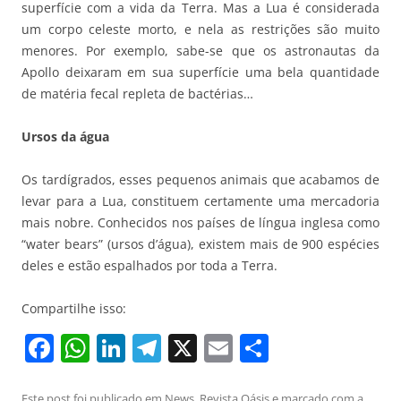
superfície com a vida da Terra. Mas a Lua é considerada
um corpo celeste morto, e nela as restrições são muito
menores. Por exemplo, sabe-se que os astronautas da
Apollo deixaram em sua superfície uma bela quantidade
de matéria fecal repleta de bactérias…
Ursos da água
Os tardígrados, esses pequenos animais que acabamos de
levar para a Lua, constituem certamente uma mercadoria
mais nobre. Conhecidos nos países de língua inglesa como
“water bears” (ursos d’água), existem mais de 900 espécies
deles e estão espalhados por toda a Terra.
Compartilhe isso:
F
W
Li
T
X
E
S
a
h
n
el
m
h
Este post foi publicado em
News
,
Revista Oásis
e marcado com a