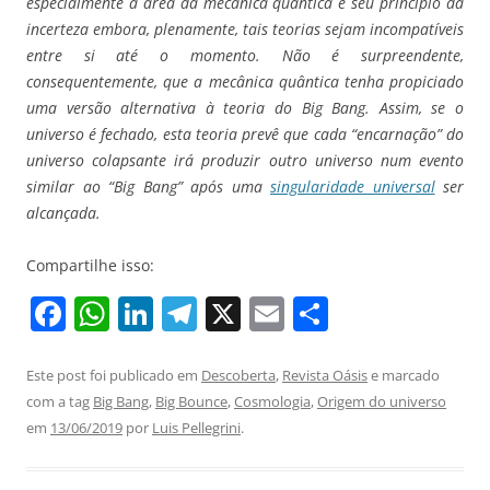
especialmente a área da mecânica quântica e seu princípio da
incerteza embora, plenamente, tais teorias sejam incompatíveis
entre si até o momento. Não é surpreendente,
consequentemente, que a mecânica quântica tenha propiciado
uma versão alternativa à teoria do Big Bang. Assim, se o
universo é fechado, esta teoria prevê que cada “encarnação” do
universo colapsante irá produzir outro universo num evento
similar ao “Big Bang” após uma
singularidade universal
ser
alcançada.
Compartilhe isso:
F
W
Li
T
X
E
S
a
h
n
el
m
h
c
at
k
e
ai
ar
Este post foi publicado em
Descoberta
,
Revista Oásis
e marcado
com a tag
Big Bang
,
Big Bounce
,
Cosmologia
,
Origem do universo
e
s
e
gr
l
e
em
13/06/2019
por
Luis Pellegrini
.
b
A
dI
a
o
p
n
m