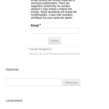
email avisos de novas matérias e
serviços publicados. Para ser
seguidor, preencha no campo
abaixo o seu email e clique em
enviar. Você receberá um email de
confirmação. Caso não receber,
verifique na sua caixa de spam.
*
Email
* Campo Obrigatório
Serviços de Email Marketing
pela Benchmark
PESQUISE
Pesquisar
por:
CATEGORIAS