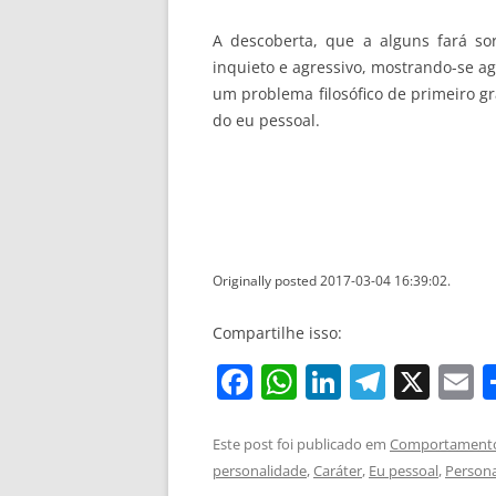
A descoberta, que a alguns fará so
inquieto e agressivo, mostrando-se a
um problema filosófico de primeiro g
do eu pessoal.
Originally posted 2017-03-04 16:39:02.
Compartilhe isso:
F
W
Li
T
X
E
a
h
n
el
c
at
k
e
a
Este post foi publicado em
Comportament
personalidade
,
Caráter
,
Eu pessoal
,
Persona
e
s
e
gr
l