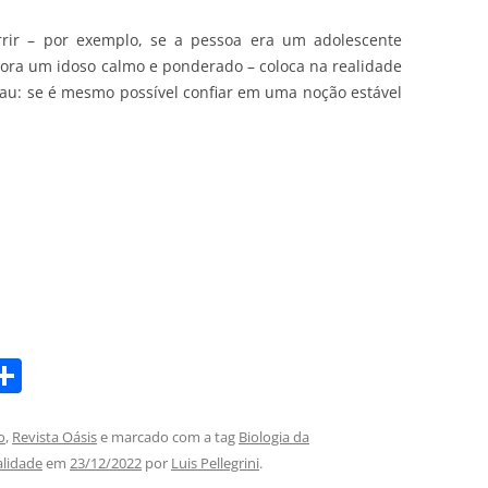
rrir – por exemplo, se a pessoa era um adolescente
gora um idoso calmo e ponderado – coloca na realidade
rau: se é mesmo possível confiar em uma noção estável
S
m
h
i
ar
o
,
Revista Oásis
e marcado com a tag
Biologia da
lidade
em
23/12/2022
por
Luis Pellegrini
.
e