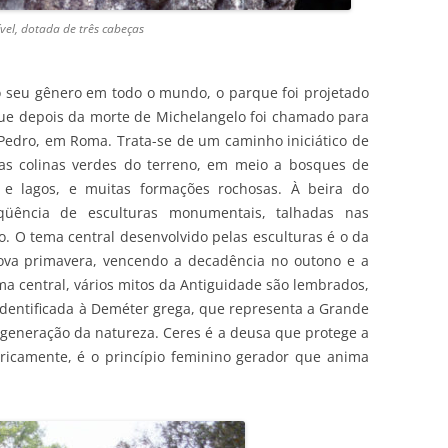
ível, dotada de três cabeças
no seu gênero em todo o mundo, o parque foi projetado
, que depois da morte de Michelangelo foi chamado para
 Pedro, em Roma. Trata-se de um caminho iniciático de
las colinas verdes do terreno, em meio a bosques de
s e lagos, e muitas formações rochosas. À beira do
qüência de esculturas monumentais, talhadas nas
. O tema central desenvolvido pelas esculturas é o da
nova primavera, vencendo a decadência no outono e a
a central, vários mitos da Antiguidade são lembrados,
identificada à Deméter grega, que representa a Grande
regeneração da natureza. Ceres é a deusa que protege a
ericamente, é o princípio feminino gerador que anima