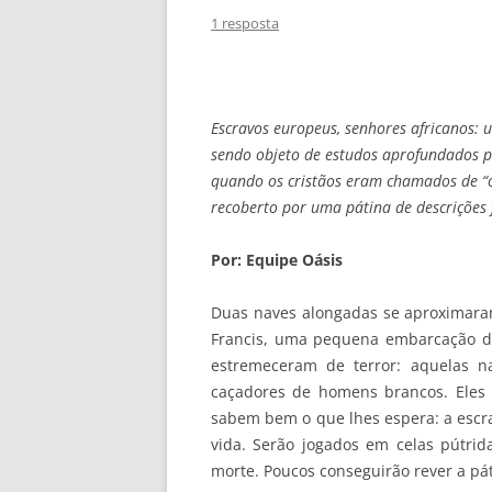
1 resposta
Escravos europeus, senhores africanos: 
sendo objeto de estudos aprofundados p
quando os cristãos eram chamados de “o
recoberto por uma pátina de descrições f
Por: Equipe Oásis
Duas naves alongadas se aproximara
Francis, uma pequena embarcação de
estremeceram de terror: aquelas n
caçadores de homens brancos. Eles 
sabem bem o que lhes espera: a escra
vida. Serão jogados em celas pútrid
morte. Poucos conseguirão rever a pát