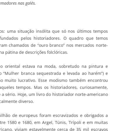
emadores nas galés.
os: uma situação insólita que só nos últimos tempos
fundados pelos historiadores. O quadro que temos
eram chamados de “ouro branco” nos mercados norte-
a pátina de descrições folclóricas.
mo oriental estava na moda, sobretudo na pintura e
ro “Mulher branca sequestrada e levada ao harém”) e
lão muito lucrativo. Esse modismo também encontrou
aqueles tempos. Mas os historiadores, curiosamente,
 sério. Hoje, um livro do historiador norte-americano
calmente diverso.
lhão de europeus foram escravizados e obrigados a
ntre 1580 e 1680, em Argel, Túnis, Trípoli e em muitas
africano, viviam estavelmente cerca de 35 mil escravos