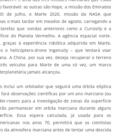
 favorável: as outras são Hope, a missão dos Emirados
0 de julho, e Marte 2020, missão da NASA que
mas o mais tardar em meados de agosto, carregando a
tarefas que sondas anteriores como a Curiosity e a
fície do Planeta Vermelho. A agência espacial norte-
, graças à experiência robótica adquirida em Marte,
mo o helicóptero-drone Ingenuity – que tentará voar
ana. A China, por sua vez, deseja recuperar o terreno
 três veículos para Marte de uma só vez, um marco
erplanetária jamais alcançou.
s inclui um orbitador que seguirá uma órbita elíptica
 fará observações científicas por um ano marciano (ou
der-rovers para a investigação de zonas da superfície
rão permanecer em orbita marciana durante alguns
rfície. Essa espera calculada, já usada para os
ericanas nos anos 70, permitirá que os cientistas
s da atmosfera marciana antes de tentar uma descida