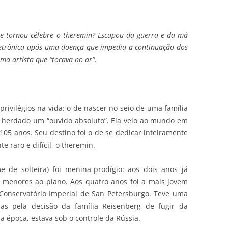
e tornou célebre o theremin? Escapou da guerra e da má
letrônica após uma doença que impediu a continuação dos
uma artista que “tocava no ar”.
privilégios na vida: o de nascer no seio de uma família
er herdado um “ouvido absoluto”. Ela veio ao mundo em
s 105 anos. Seu destino foi o de se dedicar inteiramente
 raro e difícil, o theremin.
 de solteira) foi menina-prodígio: aos dois anos já
e menores ao piano. Aos quatro anos foi a mais jovem
 Conservatório Imperial de San Petersburgo. Teve uma
nas pela decisão da família Reisenberg de fugir da
la época, estava sob o controle da Rússia.