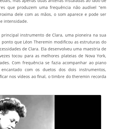
u pedais, mas apenas duas antenas instaladas ao lado de
ores que produzem uma frequência não audível “em
roxima dele com as mãos, o som aparece e pode ser
e intensidade.
principal instrumento de Clara, uma pioneira na sua
tal ponto que Léon Theremin modificou as estruturas do
cessidades de Clara. Ela desenvolveu uma maestria de
vezes tocou para as melhores plateias de Nova York,
cidades. Com frequência se fazia acompanhar ao piano
a encantado com os duetos dos dois instrumentos,
icar nos vídeos ao final, o timbre do theremin recorda