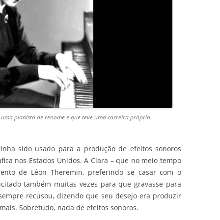
i uma pianista de renome e que teve uma carreira própria.
tinha sido usado para a produção de efeitos sonoros
ráfica nos Estados Unidos. A Clara – que no meio tempo
mento de Léon Theremin, preferindo se casar com o
licitado também muitas vezes para que gravasse para
sempre recusou, dizendo que seu desejo era produzir
mais. Sobretudo, nada de efeitos sonoros.