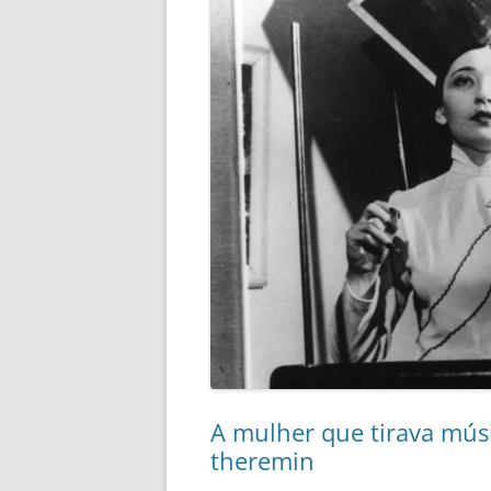
A mulher que tirava músi
theremin