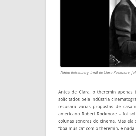
Nádia Reisenberg, irmã de Clara Rockmore, fo
Antes de Clara, o theremin apenas 
solicitados pela indústria cinematog
recusara várias propostas de casa
americano Robert Rockmore – foi so
colunas sonoras do cinema. Mas ela 
“boa música” com o theremin, e nada 