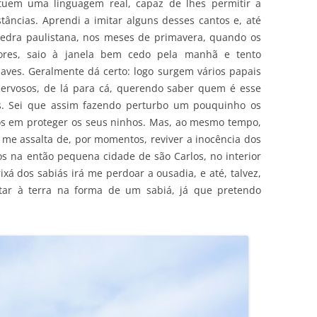
tuem uma linguagem real, capaz de lhes permitir a
âncias. Aprendi a imitar alguns desses cantos e, até
edra paulistana, nos meses de primavera, quando os
ores, saio à janela bem cedo pela manhã e tento
aves. Geralmente dá certo: logo surgem vários papais
nervosos, de lá para cá, querendo saber quem é esse
ios. Sei que assim fazendo perturbo um pouquinho os
os em proteger os seus ninhos. Mas, ao mesmo tempo,
me assalta de, por momentos, reviver a inocência dos
s na então pequena cidade de são Carlos, no interior
ixá dos sabiás irá me perdoar a ousadia, e até, talvez,
tar à terra na forma de um sabiá, já que pretendo