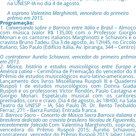
na UNESP-IA no dia 4 de agosto.
A soprano Valentina Marghinotti, vencedora do primeiro
prêmio em 2015.
Programação:
1. Conversando sobre o Barroco entre Itália e Brasil
– Almoç
com música (valor R$ 135,00) com o Professor Giorgio
Monari e os cantores italianos Marghinotti e Schiavoni e o
cravista Bruno Tadeu. Dia 3 de agosto, às 12H45, no Circolo
Italiano, São Paulo (Edifício Itália, Av. Ipiranga, 344 – Centro)
O contratenor Aurelio Schiavoni, vencedor do primeiro prêmio
em 2013.
2. Música, história e estudos musicológicos entre Europa e
América Latina
– Cerimônia de Premiação do vencedor do I
Prêmio de estudos musicológicos euro-latino-americanos.
Lançamento dos livros Miscellanea Ruspoli III e Quaderni
Ruspoli I de estudos musicológicos com Donna Giada
Ruspoli e os professores Víctor Rondón, Paulo Castagna e
Giorgio Monari. Espetáculo musical com os cantores
premiados, coro e cravo. Dia 4 de agosto, às 18H00, na Sala
Teatro da UNESP – IA, São Paulo (R. Dr. Bento Teobaldo
Ferraz, 271 – Barra Funda). Entrada franca.
3. Barroco Sacro – Concerto de Música Sacra Barroca italiana e
brasileira dedicado ao cravista brasileiro Nicolau de Figueiredo,
recentemente falecido.
Com Valentina Marghinotti, soprano,
vencedora do Prêmio Ruspoli 2015; Aurelio Schiavoni,
contratenor, vencedor do Prêmio Ruspoli 2013; Jabez Lima,