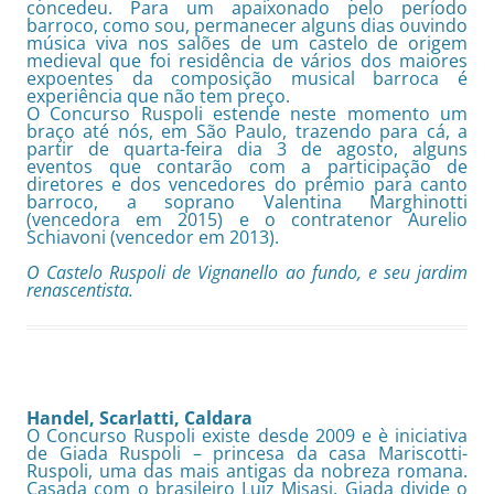
concedeu. Para um apaixonado pelo período
barroco, como sou, permanecer alguns dias ouvindo
música viva nos salões de um castelo de origem
medieval que foi residência de vários dos maiores
expoentes da composição musical barroca é
experiência que não tem preço.
O Concurso Ruspoli estende neste momento um
braço até nós, em São Paulo, trazendo para cá, a
partir de quarta-feira dia 3 de agosto, alguns
eventos que contarão com a participação de
diretores e dos vencedores do prêmio para canto
barroco, a soprano Valentina Marghinotti
(vencedora em 2015) e o contratenor Aurelio
Schiavoni (vencedor em 2013).
O Castelo Ruspoli de Vignanello ao fundo, e seu jardim
renascentista.
Handel, Scarlatti, Caldara
O Concurso Ruspoli existe desde 2009 e è iniciativa
de Giada Ruspoli – princesa da casa Mariscotti-
Ruspoli, uma das mais antigas da nobreza romana.
Casada com o brasileiro Luiz Misasi, Giada divide o