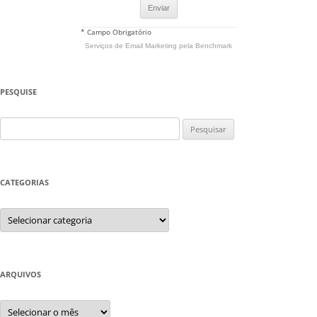
* Campo Obrigatório
Serviços de Email Marketing
pela Benchmark
PESQUISE
Pesquisar
por:
CATEGORIAS
Categorias
ARQUIVOS
Arquivos