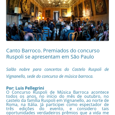
Canto Barroco. Premiados do concurso
Ruspoli se apresentam em São Paulo
Salão nobre para concertos do Castelo Ruspoli de
Vignanello, sede do concurso de música barroca.
Por: Luis Pellegrini
O Concurso Ruspoli de Música Barroca acontece
todos os anos, no início do mês de outubro, no
castelo da família Ruspoli em Vignanello, ao norte de
Roma, na Itália. Já participei como espectador de
três edições do evento, e considero tais
oportunidades verdadeiros prêmios que a vida me