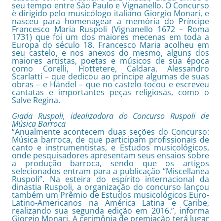
seu tempo entre São Paulo e Vignanello. O Concurso
è dirigido pelo musicólogo italiano Giorgio Monari, e
nasceu para homenagear a memória do Príncipe
Francesco Maria Ruspoli (Vignanello 1672 – Roma
1731) que foi um dos maiores mecenas em toda a
Europa do século 18. Francesco Maria acolheu em
seu castelo, e nos anexos do mesmo, alguns dos
maiores artistas, poetas e músicos de sua época
como Corelli, Hottetere, Caldara, Alessandro
Scarlatti – que dedicou ao príncipe algumas de suas
obras – e Händel – que no castelo tocou e escreveu
cantatas e importantes peças religiosas, como o
Salve Regina.
Giada Ruspoli, idealizadora do Concurso Ruspoli de
Música Barroca
“Anualmente acontecem duas seções do Concurso:
Música barroca, de que participam profissionais de
canto e instrumentistas, e Estudos musicológicos,
onde pesquisadores apresentam seus ensaios sobre
a produção barroca, sendo que os artigos
selecionados entram para a publicação “Miscellanea
Ruspoli”. Na esteira do espírito internacional da
dinastia Ruspoli, a organização do concurso lançou
também um Prêmio de Estudos musicológicos Euro-
Latino-Americanos na América Latina e Caribe,
realizando sua segunda edição em 2016.”, informa
Giorgio Monari. A cerimônia de premiação terá lugar