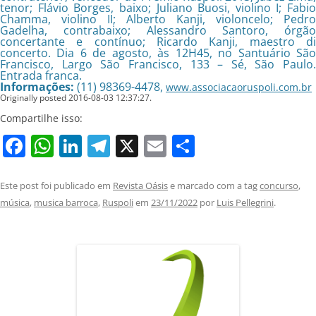
tenor; Flávio Borges, baixo; Juliano Buosi, violino I; Fabio
Chamma, violino II; Alberto Kanji, violoncelo; Pedro
Gadelha, contrabaixo; Alessandro Santoro, órgão
concertante e contínuo; Ricardo Kanji, maestro di
concerto. Dia 6 de agosto, às 12H45, no Santuário São
Francisco, Largo São Francisco, 133 – Sé, São Paulo.
Entrada franca.
Informações:
(11) 98369-4478,
www.associacaoruspoli.com.br
Originally posted 2016-08-03 12:37:27.
Compartilhe isso:
Facebook
WhatsApp
LinkedIn
Telegram
X
Email
Share
Este post foi publicado em
Revista Oásis
e marcado com a tag
concurso
,
música
,
musica barroca
,
Ruspoli
em
23/11/2022
por
Luis Pellegrini
.