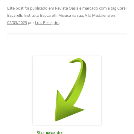
a
h
n
el
m
h
c
at
k
e
ai
ar
Este post foi publicado em
Revista Oásis
e marcado com a tag
Coral
Bacarelli
,
Instituto Baccarelli
,
Música na rua
,
Vila Madalena
em
e
s
e
gr
l
e
02/03/2023
por
Luis Pellegrini
.
b
A
dI
a
o
p
n
m
o
p
k
Siga nosso site