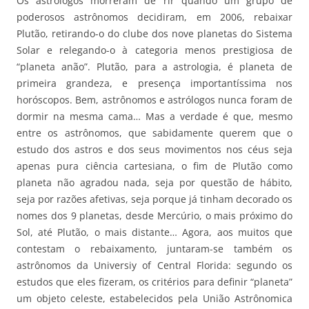
Os astrólogos morreram de rir quando um grupo de
poderosos astrônomos decidiram, em 2006, rebaixar
Plutão, retirando-o do clube dos nove planetas do Sistema
Solar e relegando-o à categoria menos prestigiosa de
“planeta anão”. Plutão, para a astrologia, é planeta de
primeira grandeza, e presença importantíssima nos
horóscopos. Bem, astrônomos e astrólogos nunca foram de
dormir na mesma cama… Mas a verdade é que, mesmo
entre os astrônomos, que sabidamente querem que o
estudo dos astros e dos seus movimentos nos céus seja
apenas pura ciência cartesiana, o fim de Plutão como
planeta não agradou nada, seja por questão de hábito,
seja por razões afetivas, seja porque já tinham decorado os
nomes dos 9 planetas, desde Mercúrio, o mais próximo do
Sol, até Plutão, o mais distante… Agora, aos muitos que
contestam o rebaixamento, juntaram-se também os
astrônomos da Universiy of Central Florida: segundo os
estudos que eles fizeram, os critérios para definir “planeta”
um objeto celeste, estabelecidos pela União Astrônomica