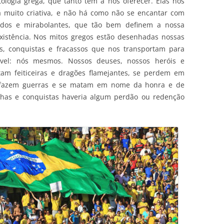
ologia grega, que tanto tem a nos oferecer. Elas nos
 muito criativa, e não há como não se encantar com
cados e mirabolantes, que tão bem definem a nossa
istência. Nos mitos gregos estão desenhadas nossas
es, conquistas e fracassos que nos transportam para
ável: nós mesmos. Nossos deuses, nossos heróis e
am feiticeiras e dragões flamejantes, se perdem em
is, fazem guerras e se matam em nome da honra e de
alhas e conquistas haveria algum perdão ou redenção