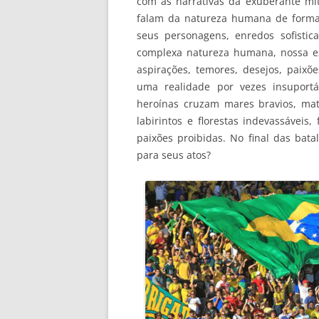
com as narrativas da exuberante mit
falam da natureza humana de forma
seus personagens, enredos sofisti
complexa natureza humana, nossa ex
aspirações, temores, desejos, paixõ
uma realidade por vezes insuport
heroínas cruzam mares bravios, mat
labirintos e florestas indevassáve
paixões proibidas. No final das bat
para seus atos?