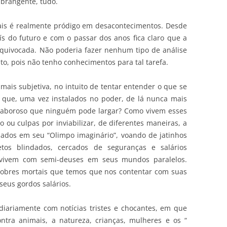
abrangente, tudo.
ais é realmente pródigo em desacontecimentos. Desde
s do futuro e com o passar dos anos fica claro que a
quivocada. Não poderia fazer nenhum tipo de análise
ito, pois não tenho conhecimentos para tal tarefa.
mais subjetiva, no intuito de tentar entender o que se
que, uma vez instalados no poder, de lá nunca mais
 saboroso que ninguém pode largar? Como vivem esses
ou culpas por inviabilizar, de diferentes maneiras, a
lados em seu “Olimpo imaginário”, voando de jatinhos
tos blindados, cercados de seguranças e salários
vivem com semi-deuses em seus mundos paralelos.
pobres mortais que temos que nos contentar com suas
seus gordos salários.
diariamente com notícias tristes e chocantes, em que
ontra animais, a natureza, crianças, mulheres e os “