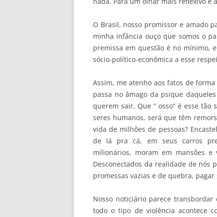
nada. Para um olhar mais reflexivo e 
O Brasil, nosso promissor e amado p
minha infância ouço que somos o paí
premissa em questão é no mínimo, e
sócio-político-econômica a esse respe
Assim, me atenho aos fatos de forma 
passa no âmago da psique daqueles 
querem sair. Que “ osso” é esse tão
seres humanos, será que têm remorso 
vida de milhões de pessoas? Encaste
de lá pra cá, em seus carros pre
milionários, moram em mansões e 
Desconectados da realidade de nós 
promessas vazias e de quebra, pagar 
Nosso noticiário parece transbordar 
todo o tipo de violência acontece c