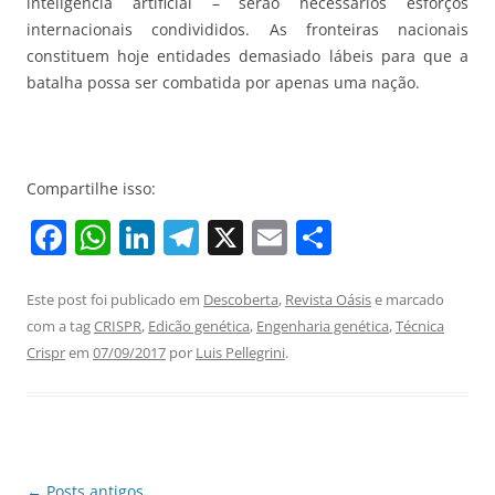
inteligência artificial – serão necessários esforços
internacionais condivididos. As fronteiras nacionais
constituem hoje entidades demasiado lábeis para que a
batalha possa ser combatida por apenas uma nação.
Compartilhe isso:
F
W
Li
T
X
E
S
a
h
n
el
m
h
c
at
k
e
ai
ar
Este post foi publicado em
Descoberta
,
Revista Oásis
e marcado
com a tag
CRISPR
,
Edicão genética
,
Engenharia genética
,
Técnica
e
s
e
gr
l
e
Crispr
em
07/09/2017
por
Luis Pellegrini
.
b
A
dI
a
o
p
n
m
o
p
k
Navegação
←
Posts antigos