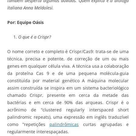
também desperta algumas dúvidas. Quem explica é a bióloga
italiana Anna Meldolesi.
Por: Equipe Oásis
O que é a Crispr?
O nome correto e completo é Crispr/Cas9: trata-se de uma
técnica, precisa e potente, de correção de um ou mais
genes em qualquer célula viva. A técnica usa a colaboração
da proteína Cas 9 e de uma pequena molécula-guia
constituída por material genético A máquina molecular
assim construída se inspira em um sistema bacteriológico
chamado Crispr, presente em cerca da metade das
bactérias e em cerca de 90% das arqueas. Crispr é o
acrônimo de “clustered regularly interspaced short
palindromic repeats), uma expressão em inglês traduzível
como “repetições
palindrômicas
curtas agrupadas e
regularmente interespaçadas.