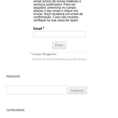
email avisos de novas matérias e
serviços publicados. Para ser
seguidor, preencha no campo
abaixo o seu email e clique em
enviar. Você receberá um email de
confirmação. Caso não receber,
verifique na sua caixa de spam.
*
Email
* Campo Obrigatório
Serviços de Email Marketing
pela Benchmark
PESQUISE
Pesquisar
por:
CATEGORIAS