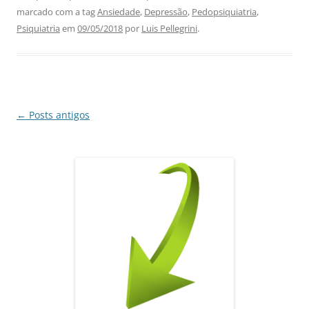
c
at
k
e
ai
ar
marcado com a tag
Ansiedade
,
Depressão
,
Pedopsiquiatria
,
e
s
e
gr
l
e
Psiquiatria
em
09/05/2018
por
Luis Pellegrini
.
b
A
dI
a
o
p
n
m
o
p
k
Navegação
←
Posts antigos
de
posts