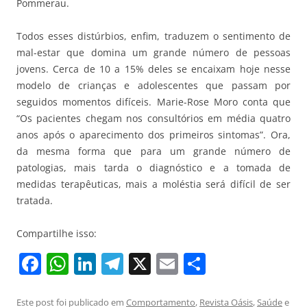
Pommerau.
Todos esses distúrbios, enfim, traduzem o sentimento de
mal-estar que domina um grande número de pessoas
jovens. Cerca de 10 a 15% deles se encaixam hoje nesse
modelo de crianças e adolescentes que passam por
seguidos momentos difíceis. Marie-Rose Moro conta que
“Os pacientes chegam nos consultórios em média quatro
anos após o aparecimento dos primeiros sintomas”. Ora,
da mesma forma que para um grande número de
patologias, mais tarda o diagnóstico e a tomada de
medidas terapêuticas, mais a moléstia será difícil de ser
tratada.
Compartilhe isso:
F
W
Li
T
X
E
S
a
h
n
el
m
h
Este post foi publicado em
Comportamento
,
Revista Oásis
,
Saúde
e