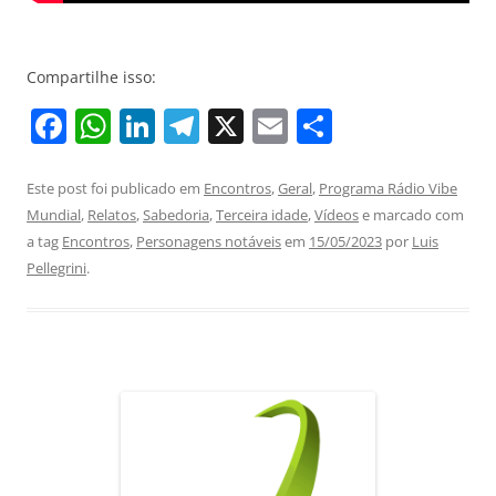
Compartilhe isso:
F
W
Li
T
X
E
S
a
h
n
el
m
h
c
at
k
e
ai
ar
Este post foi publicado em
Encontros
,
Geral
,
Programa Rádio Vibe
Mundial
,
Relatos
,
Sabedoria
,
Terceira idade
,
Vídeos
e marcado com
e
s
e
gr
l
e
a tag
Encontros
,
Personagens notáveis
em
15/05/2023
por
Luis
b
A
dI
a
Pellegrini
.
o
p
n
m
o
p
k