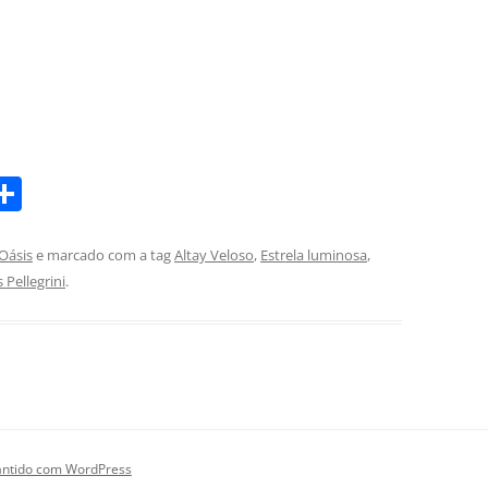
S
m
h
i
ar
Oásis
e marcado com a tag
Altay Veloso
,
Estrela luminosa
,
s Pellegrini
.
e
ntido com WordPress