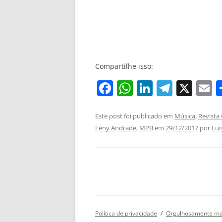
Compartilhe isso:
F
W
Li
T
X
E
a
h
n
el
c
at
k
e
a
Este post foi publicado em
Música
,
Revista 
Leny Andrade
,
MPB
em
29/12/2017
por
Lui
e
s
e
gr
l
b
A
dI
a
o
p
n
m
o
p
k
Política de privacidade
Orgulhosamente ma