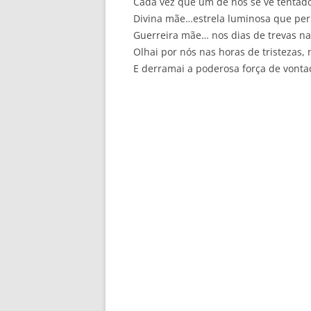
Cada vez que um de nós se vê tentado
Divina mãe…estrela luminosa que pe
Guerreira mãe… nos dias de trevas n
Olhai por nós nas horas de tristezas,
E derramai a poderosa força de vonta