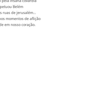
 pela insana covardia
rpetuou Belém
as ruas de jerusalém…
 nos momentos de aflição
de em nosso coração.