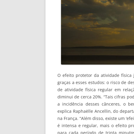
O efeito protetor da atividade físic
graças a esses estudos: o risco de d
de atividade física regular em rel
diminui de cerca 20%. “Tais cifras 
a incidência desses cânceres, o be
explica Raphaëlle Ancellin, do depar
na França. “Além disso, existe um ‘efe
é intensa e regular, mais o efeito pr
para cada período de trinta minutos