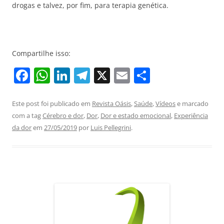
drogas e talvez, por fim, para terapia genética.
Compartilhe isso:
F
W
Li
T
X
E
S
a
h
n
el
m
h
c
at
k
e
ai
ar
Este post foi publicado em
Revista Oásis
,
Saúde
,
Vídeos
e marcado
com a tag
Cérebro e dor
,
Dor
,
Dor e estado emocional
,
Experiência
e
s
e
gr
l
e
da dor
em
27/05/2019
por
Luis Pellegrini
.
b
A
dI
a
o
p
n
m
o
p
k