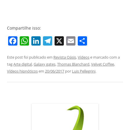
Compartilhe isso:
F
W
Li
T
X
E
S
a
h
n
el
m
h
c
at
k
e
ai
ar
Este post foi publicado em
Revista Oásis
,
Vídeos
e marcado com a
tag
Arte digital
,
Galaxy gates
,
Thomas Blanchard
,
Velvet Coffee
,
e
s
e
gr
l
e
Vídeos hipnóticos
em
20/06/2017
por
Luis Pellegrini
.
b
A
dI
a
o
p
n
m
o
p
k