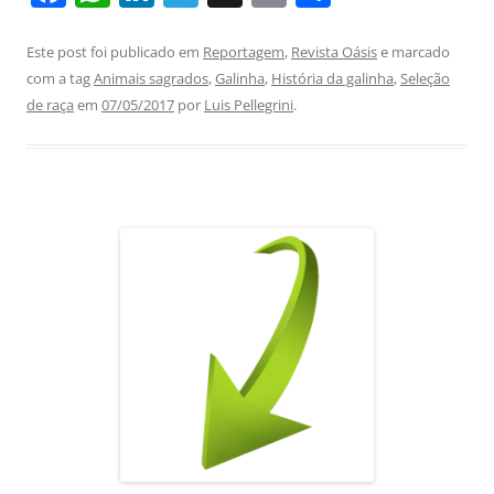
a
h
n
el
m
h
c
at
k
e
ai
ar
Este post foi publicado em
Reportagem
,
Revista Oásis
e marcado
com a tag
Animais sagrados
,
Galinha
,
História da galinha
,
Seleção
e
s
e
gr
l
e
de raça
em
07/05/2017
por
Luis Pellegrini
.
b
A
dI
a
o
p
n
m
o
p
k