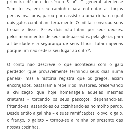
primeira década do século 5 aC. O general ateniense
Temístocles, em seu caminho para enfrentar as forças
persas invasoras, parou para assistir a uma rinha na qual
dois galos combatiam ferozmente. O militar convocou suas
tropas e disse: “Esses dois não lutam por seus deuses,
pelos monumentos de seus antepassados, pela glória, para
a liberdade e a segurança de seus filhos. Lutam apenas
porque um não cederá seu lugar ao outro”.
O conto não descreve o que aconteceu com o galo
perdedor (que provavelmente terminou seus dias numa
panela), mas a história registra que os gregos, assim
encorajados, passaram a repelir os invasores, preservando
a civilização que hoje homenageia aquelas mesmas
criaturas – torcendo os seus pescoços, depenando-as,
fritando-as, assando-as ou cozinhando-as no molho pardo.
Desde então a galinha – e suas ramificações, o ovo, o galo,
o frango, o galeto – tornou-se a rainha onipresente das
nossas cozinhas.