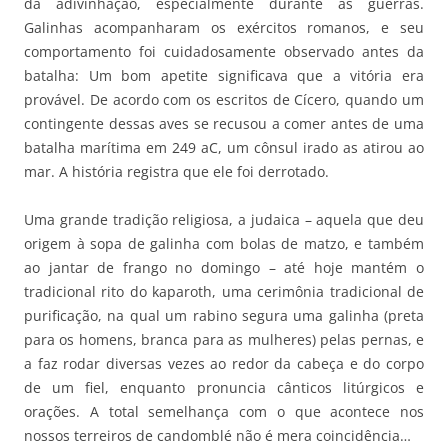
da adivinhação, especialmente durante as guerras.
Galinhas acompanharam os exércitos romanos, e seu
comportamento foi cuidadosamente observado antes da
batalha: Um bom apetite significava que a vitória era
provável. De acordo com os escritos de Cícero, quando um
contingente dessas aves se recusou a comer antes de uma
batalha marítima em 249 aC, um cônsul irado as atirou ao
mar. A história registra que ele foi derrotado.
Uma grande tradição religiosa, a judaica – aquela que deu
origem à sopa de galinha com bolas de matzo, e também
ao jantar de frango no domingo – até hoje mantém o
tradicional rito do kaparoth, uma cerimônia tradicional de
purificação, na qual um rabino segura uma galinha (preta
para os homens, branca para as mulheres) pelas pernas, e
a faz rodar diversas vezes ao redor da cabeça e do corpo
de um fiel, enquanto pronuncia cânticos litúrgicos e
orações. A total semelhança com o que acontece nos
nossos terreiros de candomblé não é mera coincidência…